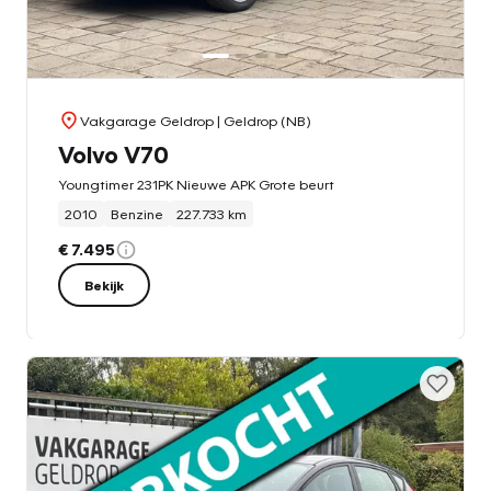
Vakgarage Geldrop
| Geldrop (NB)
Volvo V70
Youngtimer 231PK Nieuwe APK Grote beurt
2010
Benzine
227.733 km
€ 7.495
Bekijk