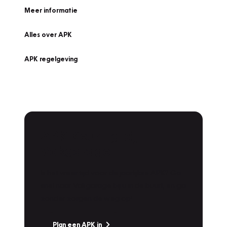
Meer informatie
Alles over APK
APK regelgeving
APK Keuring bij
Vakgarage!
Is het weer tijd voor de jaarlijkse APK? Ga
snel naar Vakgarage bij u in de buurt, en ga
zonder zorgen de weg op!
Plan een APK in