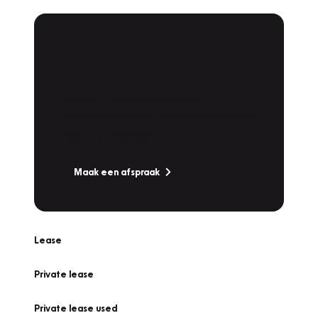
Plan een
Werkplaatsafspraak
Is uw auto toe aan Onderhoud,
Bandenwissel of een Vakantiecheck? Plan
online een afspraak!
Maak een afspraak
Lease
Private lease
Private lease used