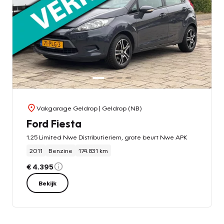
Vakgarage Geldrop
| Geldrop (NB)
Ford Fiesta
1.25 Limited Nwe Distributieriem, grote beurt Nwe APK
2011
Benzine
174.831 km
€ 4.395
Bekijk