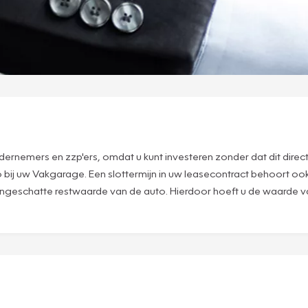
ernemers en zzp'ers, omdat u kunt investeren zonder dat dit direct i
o bij uw Vakgarage. Een slottermijn in uw leasecontract behoort ook
f ingeschatte restwaarde van de auto. Hierdoor hoeft u de waarde 