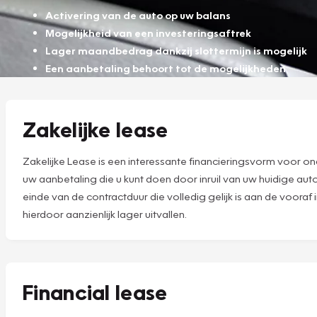
Activering van de auto op uw balans
Mogelijkheid van een investeringsaftrek
Lager maandbedrag dankzij slottermijn is mogelijk
Een aanbetaling behoort tot de mogelijkheden
Zakelijke lease
Zakelijke Lease is een interessante financieringsvorm voor ond
uw aanbetaling die u kunt doen door inruil van uw huidige aut
einde van de contractduur die volledig gelijk is aan de voora
hierdoor aanzienlijk lager uitvallen.
Financial lease