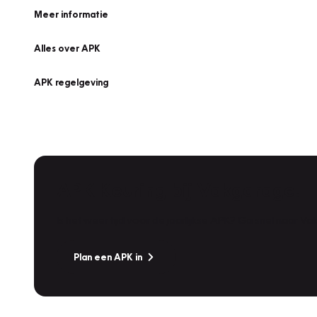
Meer informatie
Alles over APK
APK regelgeving
APK Keuring bij Vakgarage!
Is het weer tijd voor de jaarlijkse APK? Ga snel naar V
Plan een APK in