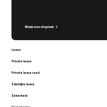
Werkplaatsafspraak
Is uw auto toe aan Onderhoud, Bandenwissel of een Va
Maak een afspraak
Lease
Private lease
Private lease used
Zakelijke lease
Zekerheid