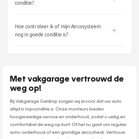
Hoe werkt het Aircosysteem van mijn
auto?
Hoe houd ik mijn Aircosysteem in goede
conditie?
Koel een erg warme auto eerst met open
ramen en deuren, zodat de meeste warmte
Hoe controleer ik of mijn Aircosysteem
kan vervliegen.
nog in goede conditie is?
Schakel de airco vijf minuten voor aankomst
uit: zo beperkt u condensvorming en
daarmee de kans op schimmel.
Zet uw airco minimaal eens per week tien
Met vakgarage vertrouwd de
minuten aan, ook in de winter. Dit voorkomt