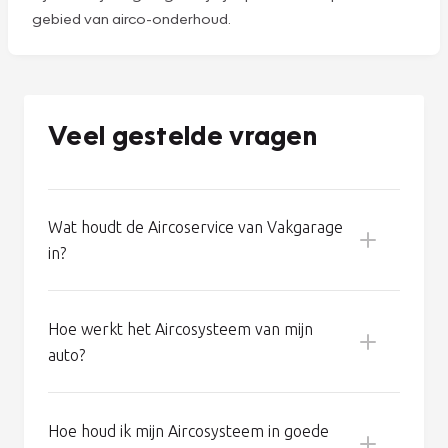
een goed werkende airco verliest 8% tot 10%
koudemiddel per jaar. En dus wordt de koelcapaciteit van
uw auto na een paar jaar fors minder. Bovendien kan een
tekort aan koudemiddel de compressor beschadigen. En
een nieuwe compressor kost 800 euro of meer!
Voorkom zo’n dure reparatie en laat uw airco op tijd
bijvullen bij Vakgarage. Wij zijn specialisten op het
gebied van airco-onderhoud.
Veel gestelde vragen
Wat houdt de Aircoservice van Vakgarage
in?