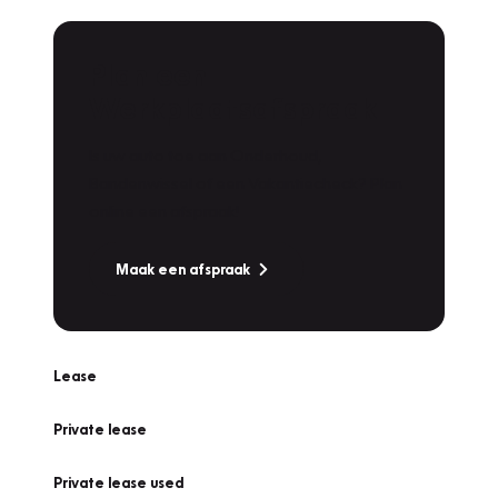
Plan een
Werkplaatsafspraak
Is uw auto toe aan Onderhoud,
Bandenwissel of een Vakantiecheck? Plan
online een afspraak!
Maak een afspraak
Lease
Private lease
Private lease used