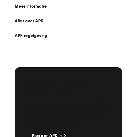
Meer informatie
Alles over APK
APK regelgeving
APK Keuring bij
Vakgarage!
Is het weer tijd voor de jaarlijkse APK? Ga
snel naar Vakgarage bij u in de buurt, en ga
zonder zorgen de weg op!
Plan een APK in