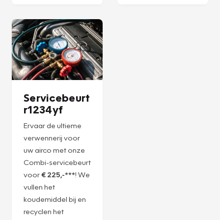
Plan een
Plan een
afspraak
afspraak
Servicebeurt
r1234yf
Ervaar de ultieme