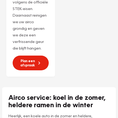
verwennerij voor
uw airco met onze
Combi-servicebeurt
voor
€ 225,-***
! We
vullen het
koudemiddel bij en
recyclen het
volgens de officiële
STEK-eisen.
Daarnaast reinigen
we uw airco
grondig en geven
we deze een
verfrissende geur
die blijft hangen.
Plan een
afspraak