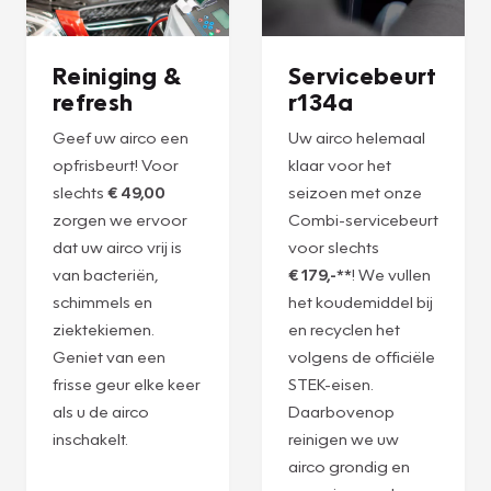
Reiniging &
Servicebeurt
refresh
r134a
Geef uw airco een
Uw airco helemaal
opfrisbeurt! Voor
klaar voor het
slechts
€ 49,00
seizoen met onze
zorgen we ervoor
Combi-servicebeurt
dat uw airco vrij is
voor slechts
van bacteriën,
€ 179,-**
! We vullen
schimmels en
het koudemiddel bij
ziektekiemen.
en recyclen het
Geniet van een
volgens de officiële
frisse geur elke keer
STEK-eisen.
als u de airco
Daarbovenop
inschakelt.
reinigen we uw
airco grondig en