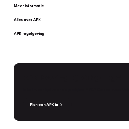
Meer informatie
Alles over APK
APK regelgeving
APK Keuring bij Vakgarage!
Is het weer tijd voor de jaarlijkse APK? Ga snel naar V
Plan een APK in