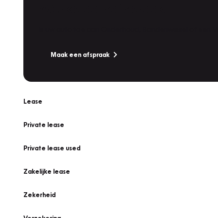
Werkplaatsafspraak
Is uw auto toe aan Onderhoud, Bandenwissel of een Va
Maak een afspraak
Lease
Private lease
Private lease used
Zakelijke lease
Zekerheid