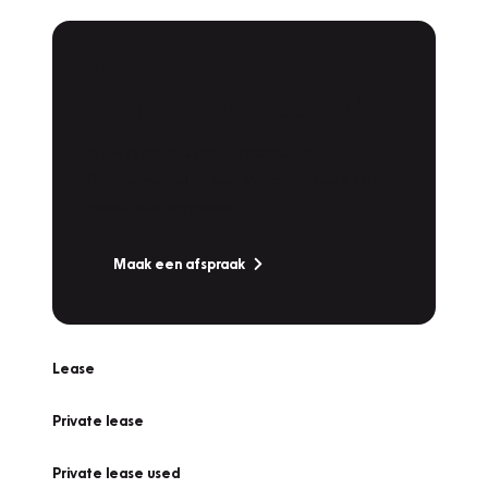
Plan een
Werkplaatsafspraak
Is uw auto toe aan Onderhoud,
Bandenwissel of een Vakantiecheck? Plan
online een afspraak!
Maak een afspraak
Lease
Private lease
Private lease used