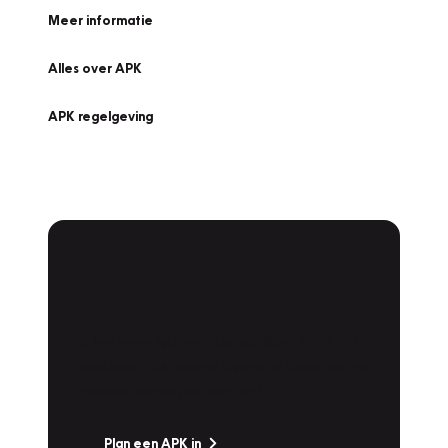
Meer informatie
Alles over APK
APK regelgeving
APK Keuring bij
Vakgarage!
Is het weer tijd voor de jaarlijkse APK? Ga
snel naar Vakgarage bij u in de buurt, en ga
zonder zorgen de weg op!
Plan een APK in