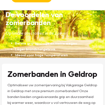
De voordelen van
Banden
zomerbanden
Optimale prestaties in de zomer
Betere grip op droge en natte wegen
Lager brandstofgebruik
Ideaal voor hoge temperaturen
Zomerbanden in Geldrop
Optimaliseer uw zomerrijervaring bij Vakgarage Geldrop
in Geldrop met onze premium zomerbanden! Onze
banden bieden ongeëvenaarde grip en duurzaamheid
bij warmer weer, waardoor u vol vertrouwen de weg op