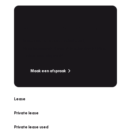
Plan een
Werkplaatsafspraak
Is uw auto toe aan Onderhoud,
Bandenwissel of een Vakantiecheck? Plan
online een afspraak!
Maak een afspraak
Lease
Private lease
Private lease used