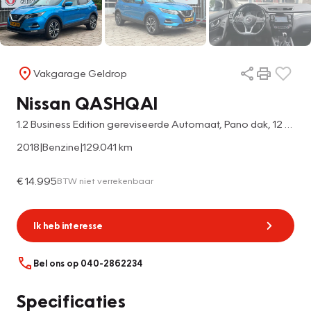
Vakgarage Geldrop
Nissan QASHQAI
1.2 Business Edition gereviseerde Automaat, Pano dak, 12 maanden BOVAG garantie
2018
|
Benzine
|
129.041 km
€ 14.995
BTW niet verrekenbaar
Ik heb interesse
Bel ons op 040-2862234
Specificaties