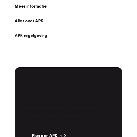
Meer informatie
Alles over APK
APK regelgeving
APK Keuring bij
Vakgarage!
Is het weer tijd voor de jaarlijkse APK? Ga
snel naar Vakgarage bij u in de buurt, en ga
zonder zorgen de weg op!
Plan een APK in