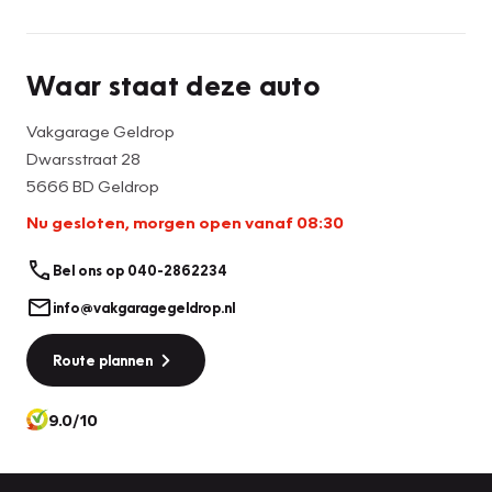
en een nieuwe APK keuring.
Ook krijgt u 12 maanden BOVAG garantie op deze auto.
Voor meer informatie of het inplannen van een proefrit kunt
Waar staat deze auto
u bellen naar 040-2862234 of een email sturen naar
info@vakgaragegeldrop.nl
Vakgarage Geldrop
Dwarsstraat 28
5666 BD Geldrop
Nu gesloten, morgen open vanaf 08:30
Bel ons op 040-2862234
info@vakgaragegeldrop.nl
Route plannen
9.0/10