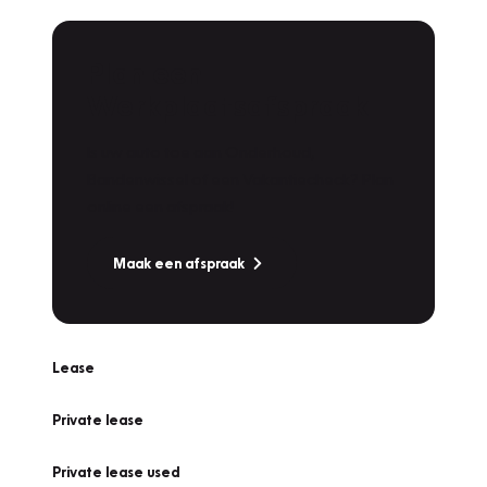
Plan een
Werkplaatsafspraak
Is uw auto toe aan Onderhoud,
Bandenwissel of een Vakantiecheck? Plan
online een afspraak!
Maak een afspraak
Lease
Private lease
Private lease used