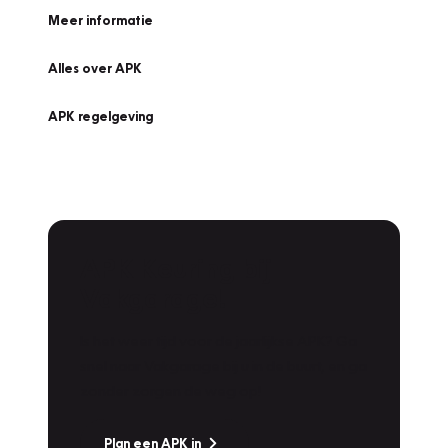
Meer informatie
Alles over APK
APK regelgeving
APK Keuring bij
Vakgarage!
Is het weer tijd voor de jaarlijkse APK? Ga
snel naar Vakgarage bij u in de buurt, en ga
zonder zorgen de weg op!
Plan een APK in