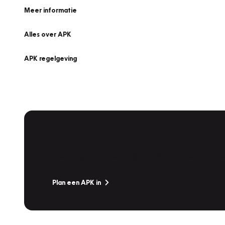
Meer informatie
Alles over APK
APK regelgeving
APK Keuring bij Vakgarage!
Is het weer tijd voor de jaarlijkse APK? Ga snel naar V
Plan een APK in