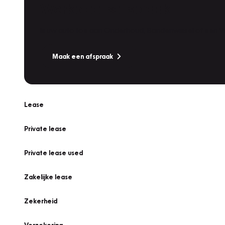
Werkplaatsafspraak
Is uw auto toe aan Onderhoud, Bandenwissel of een Va
Maak een afspraak
Lease
Private lease
Private lease used
Zakelijke lease
Zekerheid