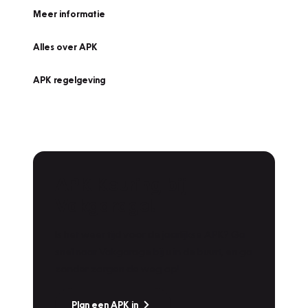
Meer informatie
Alles over APK
APK regelgeving
APK Keuring bij
Vakgarage!
Is het weer tijd voor de jaarlijkse APK? Ga
snel naar Vakgarage bij u in de buurt, en ga
zonder zorgen de weg op!
Plan een APK in