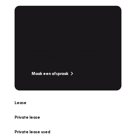
Plan een
Werkplaatsafspraak
Is uw auto toe aan Onderhoud,
Bandenwissel of een Vakantiecheck? Plan
online een afspraak!
Maak een afspraak
Lease
Private lease
Private lease used